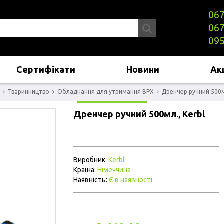
067
067
095
Сертифікати
Новини
Акц
Тваринництво
Обладнання для утримання ВРХ
Дренчер ручний 500мл
Дренчер ручний 500мл., Kerbl
Виробник:
Kerbl
Країна:
Німеччина
Наявність:
Є в наявності