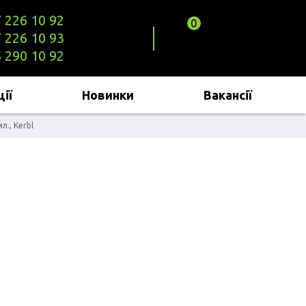
 226 10 92
0
КНОПКА
 226 10 93
ЗВ'ЯЗКУ
 290 10 92
ії
Новинки
Вакансії
., Kerbl