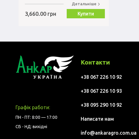
Детальніше
3,660.00 грн
Купити
Контакти
+38 067 226 10 92
+38 067 226 10 93
+38 095 290 10 92
Графік работи:
ПН - ПТ: 8:00 — 17:00
Написати нам
СБ - НД: вихідні
info@ankaragro.com.ua